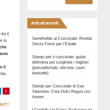
Articoli recenti
tra il
Semifreddo al Cioccolato: Ricetta
e si
Senza Forno per l’Estate
lche
lione
Stampi per il cioccolato: guida
definitiva per scegliere i migliori
o il
(policarbonato, silicone, cuori,
tavolette)
sta,
Stampi per Cioccolato di San
Valentino: Crea Dolci Regali con
Amore
tto?
I Confetti: Un Dolce Tradizione da