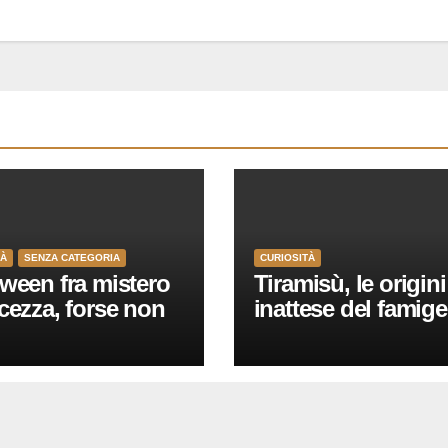
TÀ
SENZA CATEGORIA
CURIOSITÀ
ween fra mistero
Tiramisù, le origini
cezza, forse non
inattese del famige
i sanno che…
dolce, ecco quali 