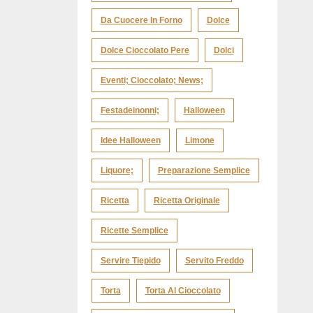
Da Cuocere In Forno
Dolce
Dolce Cioccolato Pere
Dolci
Eventi; Cioccolato; News;
Festadeinonni;
Halloween
Idee Halloween
Limone
Liquore;
Preparazione Semplice
Ricetta
Ricetta Originale
Ricette Semplice
Servire Tiepido
Servito Freddo
Torta
Torta Al Cioccolato