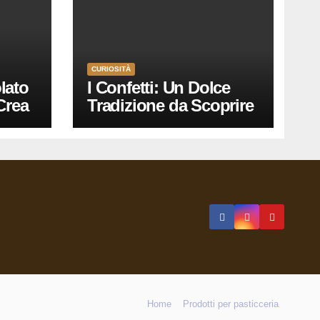
CURIOSITÀ
lato
I Confetti: Un Dolce
Crea
Tradizione da Scoprire
per Ogni Occasione”
Home
Prodotti per pasticceria