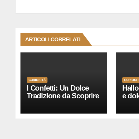
articoli
ARTICOLI CORRELATI
CURIOSITÀ
CURIOSI
I Confetti: Un Dolce
Hallo
Tradizione da Scoprire
e dol
per Ogni Occasione”
tutt