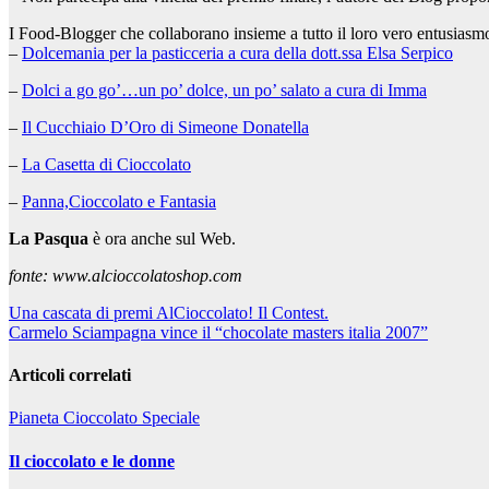
I Food-Blogger che collaborano insieme a tutto il loro vero entusiasm
–
Dolcemania per la pasticceria a cura della dott.ssa Elsa Serpico
–
Dolci a go go’…un po’ dolce, un po’ salato a cura di Imma
–
Il Cucchiaio D’Oro di Simeone Donatella
–
La Casetta di Cioccolato
–
Panna,Cioccolato e Fantasia
La Pasqua
è ora anche sul Web.
fonte: www.alcioccolatoshop.com
Navigazione
Una cascata di premi AlCioccolato! Il Contest.
Carmelo Sciampagna vince il “chocolate masters italia 2007”
articoli
Articoli correlati
Pianeta Cioccolato
Speciale
Il cioccolato e le donne