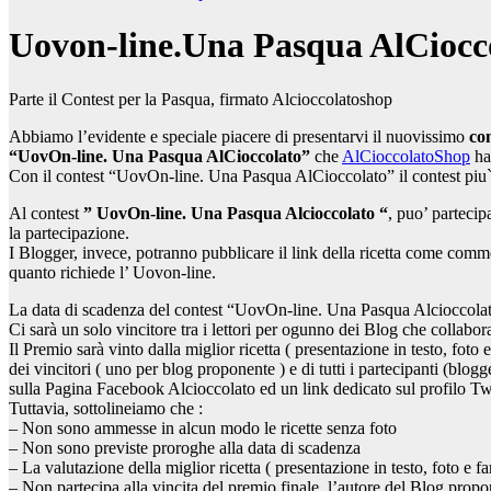
Uovon-line.Una Pasqua AlCiocc
Parte il Contest per la Pasqua, firmato Alcioccolatoshop
Abbiamo l’evidente e speciale piacere di presentarvi il nuovissimo
co
“UovOn-line. Una Pasqua AlCioccolato”
che
AlCioccolatoShop
ha
Con il contest “UovOn-line. Una Pasqua AlCioccolato” il contest piu`
Al contest
” UovOn-line. Una Pasqua Alcioccolato “
, puo’ partecip
la partecipazione.
I Blogger, invece, potranno pubblicare il link della ricetta come commen
quanto richiede l’ Uovon-line.
La data di scadenza del contest “UovOn-line. Una Pasqua Alcioccolato
Ci sarà un solo vincitore tra i lettori per ogunno dei Blog che collabo
Il Premio sarà vinto dalla miglior ricetta ( presentazione in testo, fot
dei vincitori ( uno per blog proponente ) e di tutti i partecipanti (blog
sulla Pagina Facebook Alcioccolato ed un link dedicato sul profilo Twi
Tuttavia, sottolineiamo che :
– Non sono ammesse in alcun modo le ricette senza foto
– Non sono previste proroghe alla data di scadenza
– La valutazione della miglior ricetta ( presentazione in testo, foto e f
– Non partecipa alla vincita del premio finale, l’autore del Blog propo