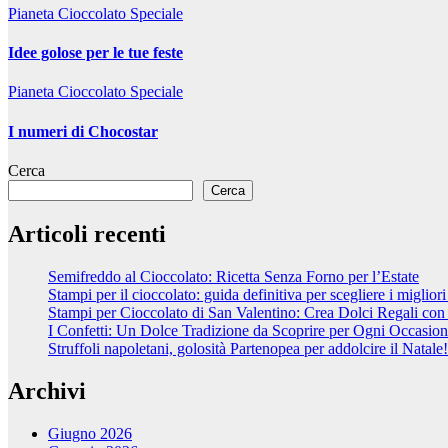
Pianeta Cioccolato
Speciale
Idee golose per le tue feste
Pianeta Cioccolato
Speciale
I numeri di Chocostar
Cerca
Cerca
Articoli recenti
Semifreddo al Cioccolato: Ricetta Senza Forno per l’Estate
Stampi per il cioccolato: guida definitiva per scegliere i migliori
Stampi per Cioccolato di San Valentino: Crea Dolci Regali co
I Confetti: Un Dolce Tradizione da Scoprire per Ogni Occasio
Struffoli napoletani, golosità Partenopea per addolcire il Natale!
Archivi
Giugno 2026