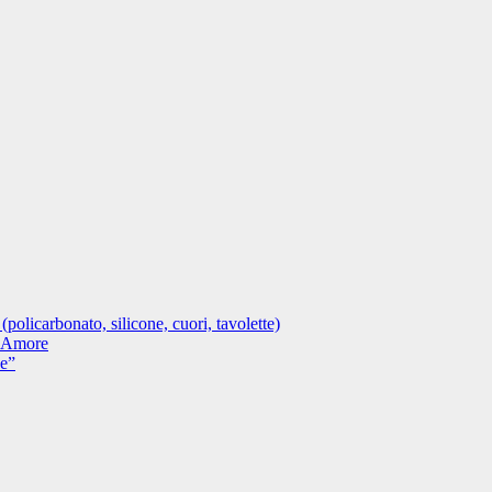
 (policarbonato, silicone, cuori, tavolette)
n Amore
ne”