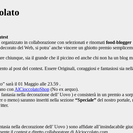
olato
ntest
 organizzato in collaborazione con selezionati e rinomati
food-blogger
decorato del Web, si potra’ anche vincere un ghiotto premio semplicem
are chiunque, sia il grande che il piccino ed anche chi non ha un blog m
to al post del contest. Essere Originali, coraggiosi e fantasiosi sia nel
” sarà il 01 Maggio alle 23.59 .
rano con
AlCioccolatoShop
(No ex aequo).
o e fantasia nella decorazione dell’ Uovo ) e consisterà in un premio a sor
ger o meno) saranno inseriti nella sezione
“Speciale”
del nostro portale, 
tter.
antasia nella decorazione dell’ Uovo ) sono affidate all’insindacabile giud
nente il contest e diretto collaboratore di Alcioccolato.com