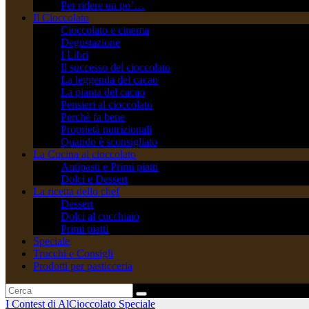
Per ridere un po’…
Il Cioccolato
Cioccolato e cinema
Degustazione
I Libri
Il successo del cioccolato
La leggenda del cacao
La pianta del cacao
Pensieri al cioccolato
Perchè fa bene
Proprietà nutrizionali
Quando è sconsigliato
La Cucina al cioccolato
Antipasti e Primi piatti
Dolci e Dessert
La ricetta dello chef
Dessert
Dolci al cucchiaio
Primi piatti
Speciale
Trucchi e Consigli
Prodotti per pasticceria
I Contest di AlCioccolato
Speciale