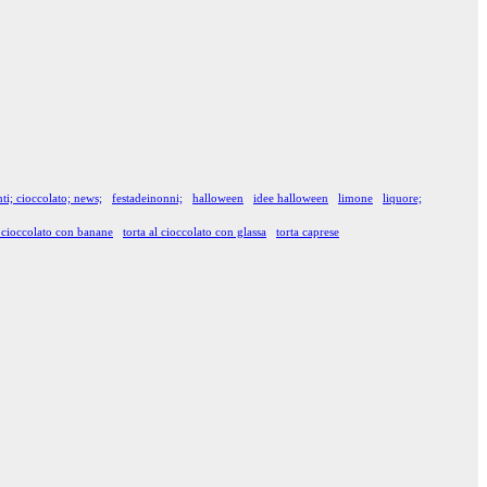
ti; cioccolato; news;
festadeinonni;
halloween
idee halloween
limone
liquore;
l cioccolato con banane
torta al cioccolato con glassa
torta caprese