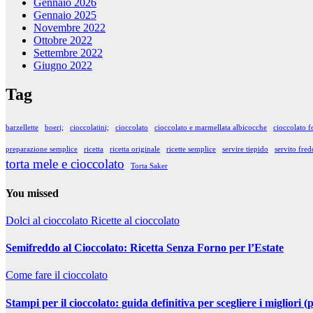
Gennaio 2026
Gennaio 2025
Novembre 2022
Ottobre 2022
Settembre 2022
Giugno 2022
Tag
barzellette
boeri;
cioccolatini;
cioccolato
cioccolato e marmellata albicocche
cioccolato f
preparazione semplice
ricetta
ricetta originale
ricette semplice
servire tiepido
servito fre
torta mele e cioccolato
Torta Saker
You missed
Dolci al cioccolato
Ricette al cioccolato
Semifreddo al Cioccolato: Ricetta Senza Forno per l’Estate
Come fare il cioccolato
Stampi per il cioccolato: guida definitiva per scegliere i migliori (p