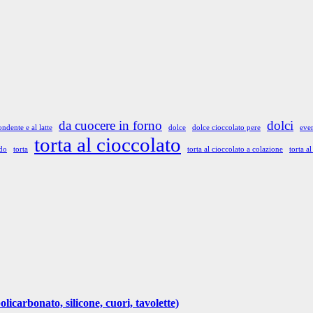
da cuocere in forno
dolci
ondente e al latte
dolce
dolce cioccolato pere
even
torta al cioccolato
ddo
torta
torta al cioccolato a colazione
torta a
olicarbonato, silicone, cuori, tavolette)