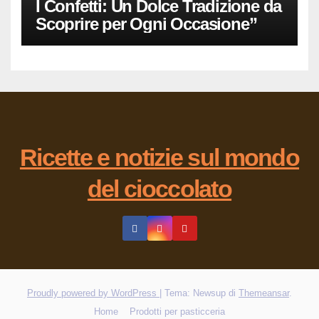
I Confetti: Un Dolce Tradizione da
Scoprire per Ogni Occasione”
Ricette e notizie sul mondo
del cioccolato
Proudly powered by WordPress
|
Tema: Newsup di
Themeansar
.
Home
Prodotti per pasticceria