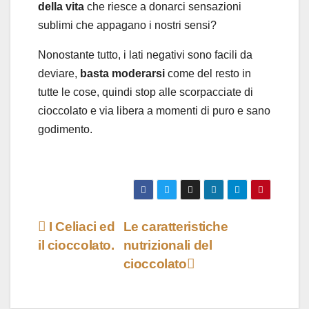
della
vita
che riesce a donarci sensazioni
sublimi che appagano i nostri sensi?
Nonostante tutto, i lati negativi sono facili da
deviare,
basta
moderarsi
come del resto in
tutte le cose, quindi stop alle scorpacciate di
cioccolato e via libera a momenti di puro e sano
godimento.
Navigazione
I Celiaci ed
Le caratteristiche
il cioccolato.
nutrizionali del
articoli
cioccolato