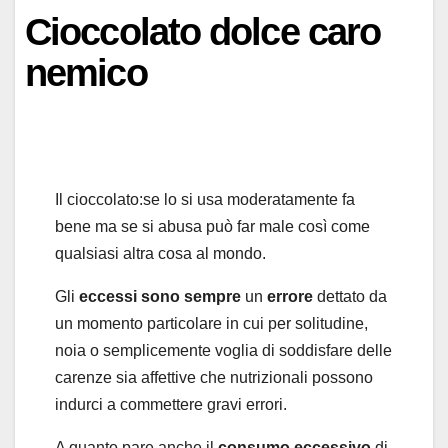
Cioccolato dolce caro
nemico
Il cioccolato:se lo si usa moderatamente fa
bene ma se si abusa può far male così come
qualsiasi altra cosa al mondo.
Gli
eccessi
sono
sempre
un
errore
dettato da
un momento particolare in cui per solitudine,
noia o semplicemente voglia di soddisfare delle
carenze sia affettive che nutrizionali possono
indurci a commettere gravi errori.
A quanto pare anche il
consumo
eccessivo
di