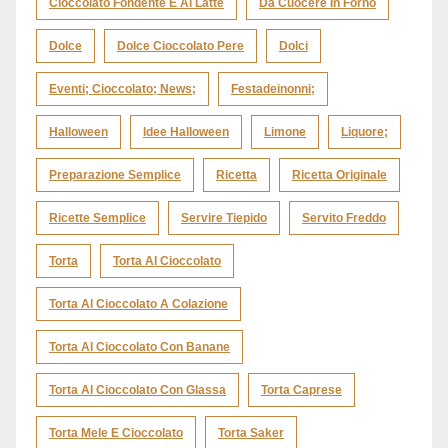
Cioccolato Fondente E Al Latte
Da Cuocere In Forno
Dolce
Dolce Cioccolato Pere
Dolci
Eventi; Cioccolato; News;
Festadeinonni;
Halloween
Idee Halloween
Limone
Liquore;
Preparazione Semplice
Ricetta
Ricetta Originale
Ricette Semplice
Servire Tiepido
Servito Freddo
Torta
Torta Al Cioccolato
Torta Al Cioccolato A Colazione
Torta Al Cioccolato Con Banane
Torta Al Cioccolato Con Glassa
Torta Caprese
Torta Mele E Cioccolato
Torta Saker