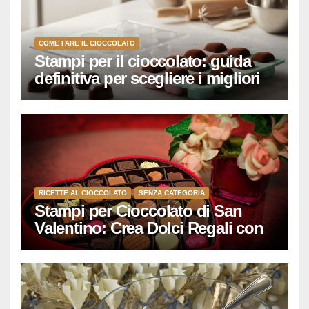
COME FARE IL CIOCCOLATO
Stampi per il cioccolato: guida
definitiva per scegliere i migliori
(policarbonato, silicone, cuori,
tavolette)
RICETTE AL CIOCCOLATO
SENZA CATEGORIA
Stampi per Cioccolato di San
Valentino: Crea Dolci Regali con
Amore