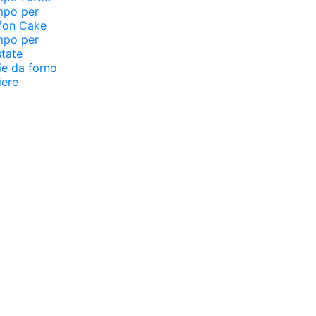
mpo per
fon Cake
mpo per
tate
ie da forno
iere