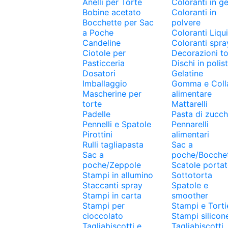
Anelli per Torte
Coloranti in ge
Bobine acetato
Coloranti in
Bocchette per Sac
polvere
a Poche
Coloranti Liqui
Candeline
Coloranti spra
Ciotole per
Decorazioni to
Pasticceria
Dischi in polist
Dosatori
Gelatine
Imballaggio
Gomma e Coll
Mascherine per
alimentare
torte
Mattarelli
Padelle
Pasta di zucc
Pennelli e Spatole
Pennarelli
Pirottini
alimentari
Rulli tagliapasta
Sac a
Sac a
poche/Bocche
poche/Zeppole
Scatole portat
Stampi in allumino
Sottotorta
Staccanti spray
Spatole e
Stampi in carta
smoother
Stampi per
Stampi e Torti
cioccolato
Stampi silicon
Tagliabiscotti e
Tagliabiscotti