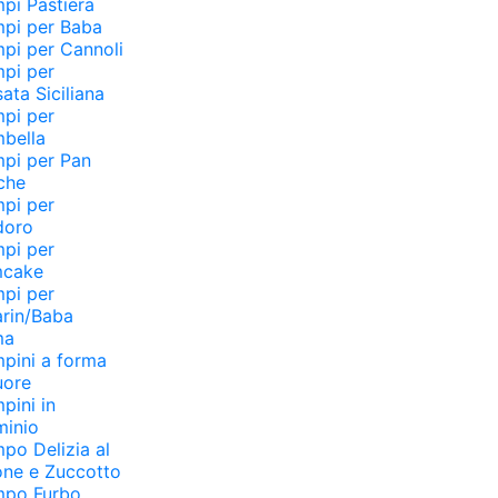
pi Pastiera
pi per Baba
pi per Cannoli
pi per
ata Siciliana
pi per
bella
pi per Pan
che
pi per
doro
pi per
mcake
pi per
rin/Baba
ma
pini a forma
uore
pini in
minio
po Delizia al
ne e Zuccotto
mpo Furbo