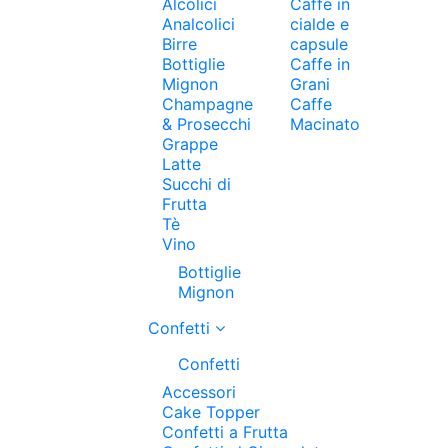
Alcolici
Caffe in
Analcolici
cialde e
Birre
capsule
Bottiglie
Caffe in
Mignon
Grani
Champagne
Caffe
& Prosecchi
Macinato
Grappe
Latte
Succhi di
Frutta
Tè
Vino
Bottiglie
Mignon
Confetti
Confetti
Accessori
Cake Topper
Confetti a Frutta