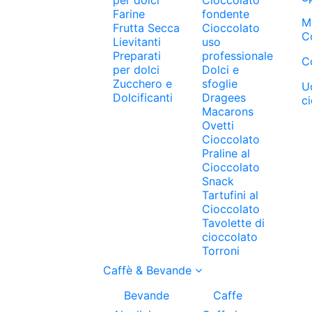
Farine
fondente
M
Frutta Secca
Cioccolato
C
Lievitanti
uso
Preparati
professionale
C
per dolci
Dolci e
Zucchero e
sfoglie
U
Dolcificanti
Dragees
c
Macarons
Ovetti
Cioccolato
Praline al
Cioccolato
Snack
Tartufini al
Cioccolato
Tavolette di
cioccolato
Torroni
Caffè & Bevande
Bevande
Caffe