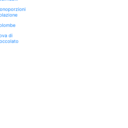
onoporzioni
olazione
olombe
ova di
ioccolato