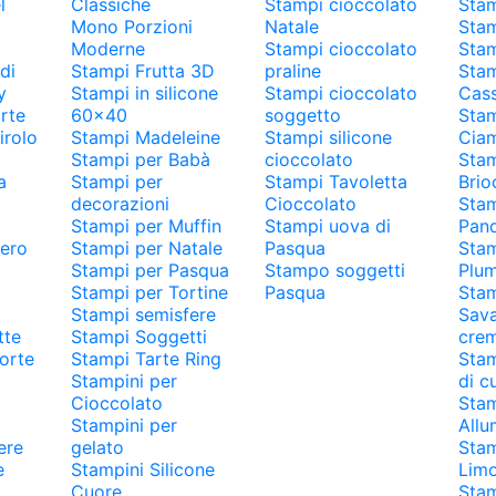
l
Classiche
Stampi cioccolato
Stam
Mono Porzioni
Natale
Stam
Moderne
Stampi cioccolato
Stam
di
Stampi Frutta 3D
praline
Stam
y
Stampi in silicone
Stampi cioccolato
Cass
rte
60x40
soggetto
Stam
irolo
Stampi Madeleine
Stampi silicone
Ciam
Stampi per Babà
cioccolato
Stam
a
Stampi per
Stampi Tavoletta
Brio
decorazioni
Cioccolato
Stam
Stampi per Muffin
Stampi uova di
Pan
hero
Stampi per Natale
Pasqua
Stam
Stampi per Pasqua
Stampo soggetti
Plu
Stampi per Tortine
Pasqua
Stam
Stampi semisfere
Sava
tte
Stampi Soggetti
cre
orte
Stampi Tarte Ring
Stam
Stampini per
di c
Cioccolato
Stam
Stampini per
Allu
ere
gelato
Stam
e
Stampini Silicone
Limo
Cuore
Sta