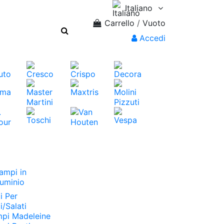
Italiano
Carrello
/
Vuoto
Accedi
ampi in
luminio
i Per
i/Salati
pi Madeleine