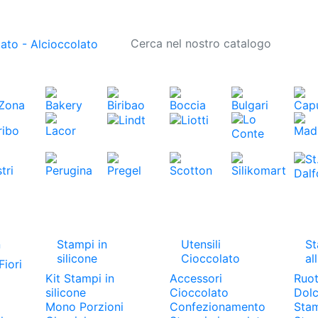
n
Stampi in
Utensili
St
silicone
Cioccolato
al
Fiori
Kit Stampi in
Accessori
Ruot
silicone
Cioccolato
Dolc
Mono Porzioni
Confezionamento
Stam