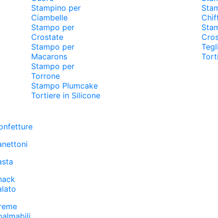
Stampino per
Sta
Ciambelle
Chif
Stampo per
Sta
Crostate
Cros
Stampo per
Tegl
Macarons
Tort
Stampo per
Torrone
Stampo Plumcake
Tortiere in Silicone
onfetture
anettoni
asta
nack
alato
reme
palmabili