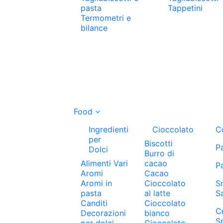
pasta
Tappetini
Termometri e
bilance
Food
Ingredienti
Cioccolato
C
per
Biscotti
P
Dolci
Burro di
Alimenti Vari
cacao
P
Aromi
Cacao
Aromi in
Cioccolato
S
pasta
al latte
S
Canditi
Cioccolato
C
Decorazioni
bianco
S
per dolci
Cioccolato