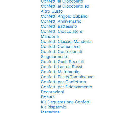
Confetti al Cioccolato
Confetti al Cioccolato ed
Altro Gusto
Confetti Angolo Cubano
Confetti Anniversario
Confetti Battesimo
Confetti Cioccolato e
Mandorla
Confetti Classici Mandorla
Confetti Comunione
Confetti Confezionati
Singolarmente
Confetti Gusti Speciali
Confetti Laurea Rossi
Confetti Matrimonio
Confetti Party/Compleanno
Confetti per Confettata
Confetti per Fidanzamento
Decorazioni
Donuts
Kit Degustazione Confetti
Kit Risparmio
Macarons