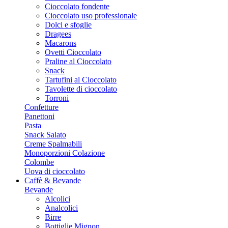
Cioccolato fondente
Cioccolato uso professionale
Dolci e sfoglie
Dragees
Macarons
Ovetti Cioccolato
Praline al Cioccolato
Snack
Tartufini al Cioccolato
Tavolette di cioccolato
Torroni
Confetture
Panettoni
Pasta
Snack Salato
Creme Spalmabili
Monoporzioni Colazione
Colombe
Uova di cioccolato
Caffè & Bevande
Bevande
Alcolici
Analcolici
Birre
Bottiglie Mignon