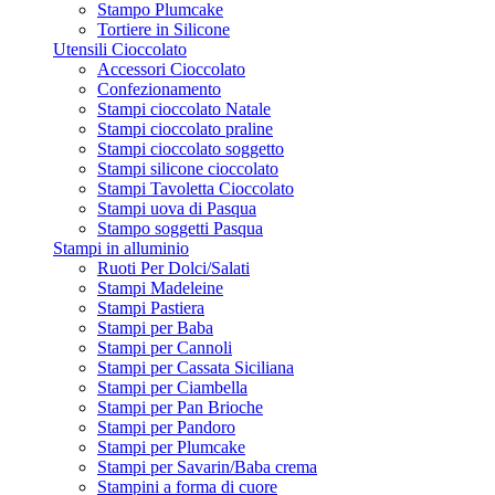
Stampo Plumcake
Tortiere in Silicone
Utensili Cioccolato
Accessori Cioccolato
Confezionamento
Stampi cioccolato Natale
Stampi cioccolato praline
Stampi cioccolato soggetto
Stampi silicone cioccolato
Stampi Tavoletta Cioccolato
Stampi uova di Pasqua
Stampo soggetti Pasqua
Stampi in alluminio
Ruoti Per Dolci/Salati
Stampi Madeleine
Stampi Pastiera
Stampi per Baba
Stampi per Cannoli
Stampi per Cassata Siciliana
Stampi per Ciambella
Stampi per Pan Brioche
Stampi per Pandoro
Stampi per Plumcake
Stampi per Savarin/Baba crema
Stampini a forma di cuore