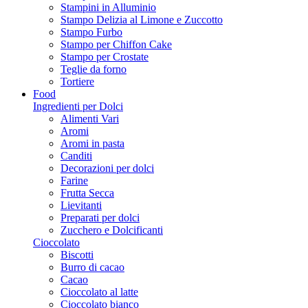
Stampini in Alluminio
Stampo Delizia al Limone e Zuccotto
Stampo Furbo
Stampo per Chiffon Cake
Stampo per Crostate
Teglie da forno
Tortiere
Food
Ingredienti per Dolci
Alimenti Vari
Aromi
Aromi in pasta
Canditi
Decorazioni per dolci
Farine
Frutta Secca
Lievitanti
Preparati per dolci
Zucchero e Dolcificanti
Cioccolato
Biscotti
Burro di cacao
Cacao
Cioccolato al latte
Cioccolato bianco