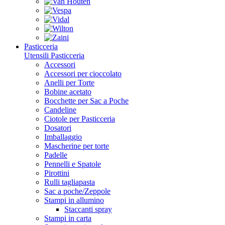
Pasticceria
Utensili Pasticceria
Accessori
Accessori per cioccolato
Anelli per Torte
Bobine acetato
Bocchette per Sac a Poche
Candeline
Ciotole per Pasticceria
Dosatori
Imballaggio
Mascherine per torte
Padelle
Pennelli e Spatole
Pirottini
Rulli tagliapasta
Sac a poche/Zeppole
Stampi in allumino
Staccanti spray
Stampi in carta