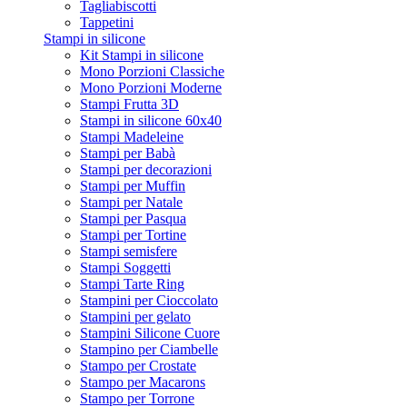
Tagliabiscotti
Tappetini
Stampi in silicone
Kit Stampi in silicone
Mono Porzioni Classiche
Mono Porzioni Moderne
Stampi Frutta 3D
Stampi in silicone 60x40
Stampi Madeleine
Stampi per Babà
Stampi per decorazioni
Stampi per Muffin
Stampi per Natale
Stampi per Pasqua
Stampi per Tortine
Stampi semisfere
Stampi Soggetti
Stampi Tarte Ring
Stampini per Cioccolato
Stampini per gelato
Stampini Silicone Cuore
Stampino per Ciambelle
Stampo per Crostate
Stampo per Macarons
Stampo per Torrone