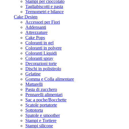
Stampi per cioccolato
Tagliabiscotti e pasta
Termometri e bilance
Cake Design
Accessori per Fiori
Addensanti
Attrezzature
Cake Pops
Coloranti in gel
Coloranti in polvere
Coloranti Liquidi
Coloranti spray
Decorazioni torte
Dischi in polistirolo
Gelatine
Gomma e Colla alimentare
Mattarelli
Pasta di zucchero
Pennarelli alimentari
Sac a poche/Bocchette
Scatole portatorte
Sottotorta
Spatole e smoother
Stampi e Tortiere
Stampi silicone